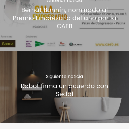
Anterior noticia
Bernat Bonnín, nominado al
Premio Empresario del año por la
CAEB
Siguiente noticia
Robot firma un acuerdo con
Sedal
NUESTRA EMPRESA
Quiénes somos
NUESTRAS MARCAS
RSC
Nuestro Negocio
SALA DE PRENSA