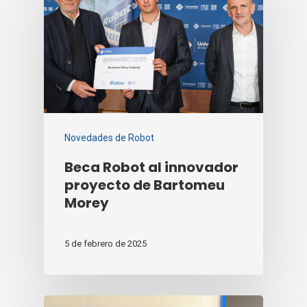
Certificaciones y Proyect
Integra
CONTACTO
ESP
ENG
Robot, S.A.
Gremi de Cirurgians i Barbers 22
Novedades de Robot
Polígon Industrial Son Rossinyol
07009 Palma
Beca Robot al innovador
proyecto de Bartomeu
España
Morey
+34 971 244 471
info@robotcorporativo.com
5 de febrero de 2025