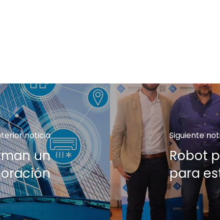
terior noticia
Siguiente not
irman un
Robot p
boración
para es