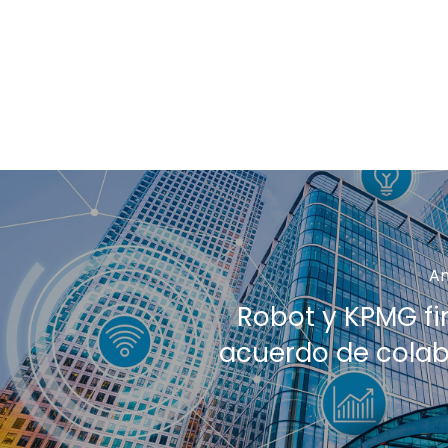
An
Robot y KPMG f
acuerdo de cola