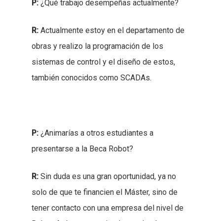
P:
¿Qué trabajo desempeñas actualmente?
R:
Actualmente estoy en el departamento de
obras y realizo la programación de los
NUESTRA EMPRESA
sistemas de control y el diseño de estos,
Quiénes somos
NUESTRAS MARCAS
también conocidos como SCADAs.
RSC
Nuestro Negocio
SALA DE PRENSA
Calidad y Medioambiente
Robotbas
INVERSOR
P:
¿Animarías a otros estudiantes a
Certificaciones y Proyect
Integra
CONTACTO
presentarse a la Beca Robot?
ESP
R:
Sin duda es una gran oportunidad, ya no
ENG
solo de que te financien el Máster, sino de
Robot, S.A.
tener contacto con una empresa del nivel de