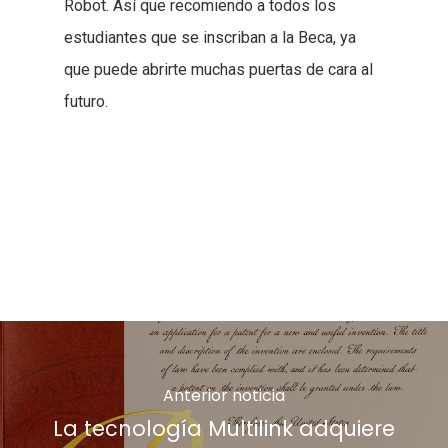
Gremi de Cirurgians i Barbers 22
Robot. Así que recomiendo a todos los
Polígon Industrial Son Rossinyol
estudiantes que se inscriban a la Beca, ya
07009 Palma
que puede abrirte muchas puertas de cara al
España
futuro.
+34 971 244 471
info@robotcorporativo.com
Anterior noticia
La tecnología Multilink adquiere